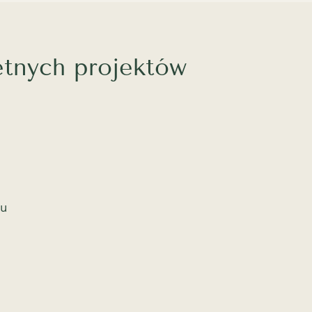
etnych projektów
1
eu