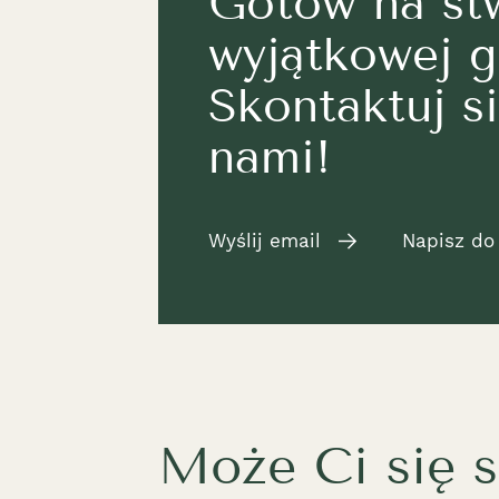
Gotów na st
wyjątkowej g
Skontaktuj si
nami!
Wyślij email
Napisz do
Może Ci się 