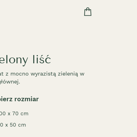
elony liść
at z mocno wyrazistą zielenią w
głównej.
ierz rozmiar
00 x 70 cm
0 x 50 cm