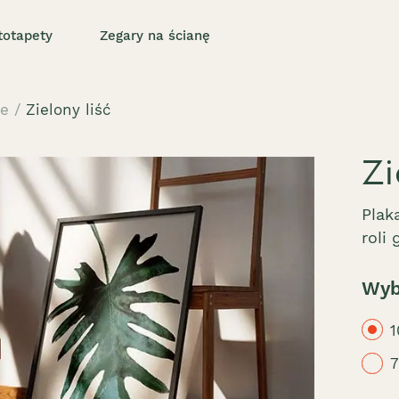
totapety
Zegary na ścianę
ne
/
Zielony liść
Zi
Plak
roli 
Wyb
1
7