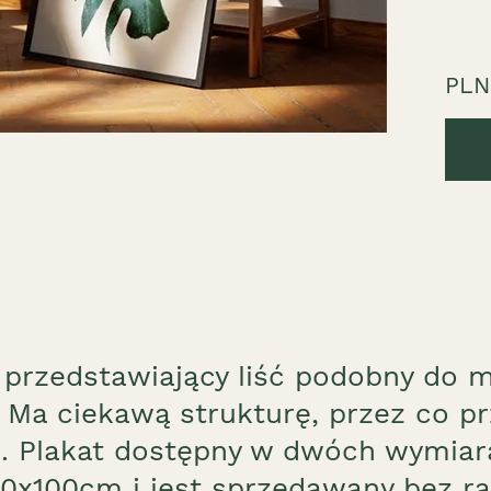
PLN
 przedstawiający liść podobny do 
 Ma ciekawą strukturę, przez co pr
. Plakat dostępny w dwóch wymia
0x100cm i jest sprzedawany bez r