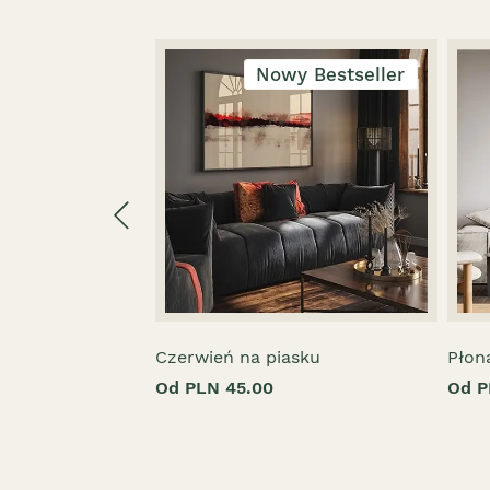
Nowy Bestseller
Czerwień na piasku
Płon
Od PLN 45.00
Od P