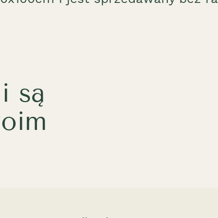
i są
woim