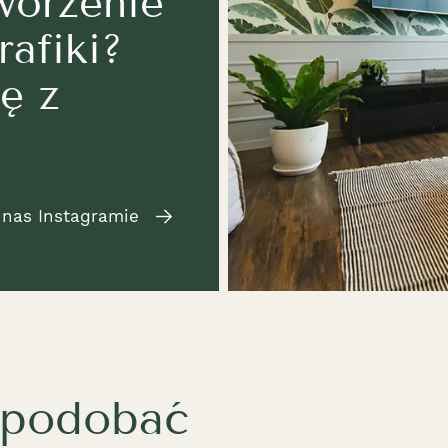
worzenie
rafiki?
ę z
 nas Instagramie
spodobać