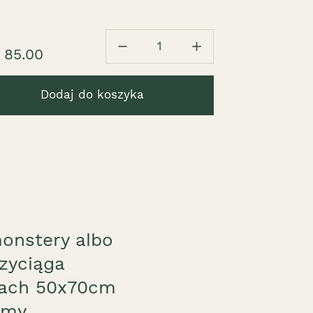
1
 85.00
Dodaj do koszyka
monstery albo
zyciąga
rach 50x70cm
amy.