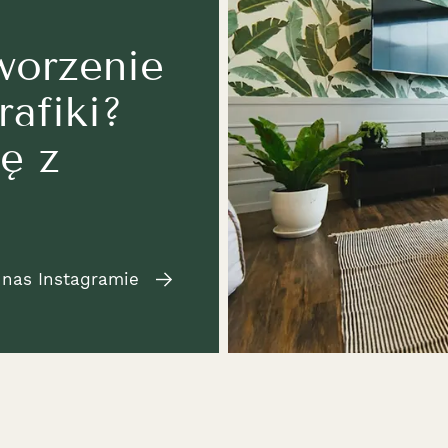
worzenie
rafiki?
ę z
 nas Instagramie