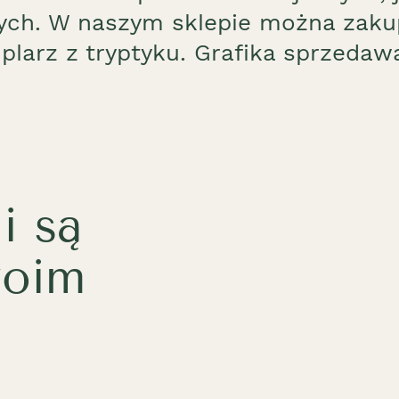
ch. W naszym sklepie można zakup
larz z tryptyku. Grafika sprzedaw
i są
woim