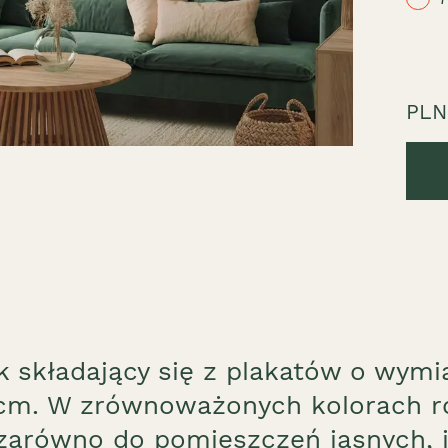
PLN
k składający się z plakatów o wymi
m. W zrównoważonych kolorach róż
zarówno do pomieszczeń jasnych, j