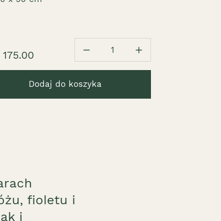
1
 175.00
Dodaj do koszyka
arach
u, fioletu i
ak i