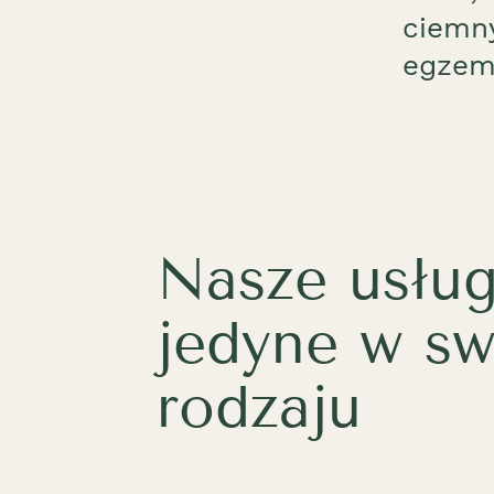
ciemny
egzemp
Nasze usług
jedyne w s
rodzaju