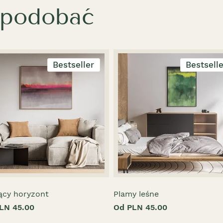
spodobać
Bestseller
Bestsell
ący horyzont
Plamy leśne
LN 45.00
Od PLN 45.00