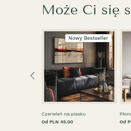
Może Ci się 
Nowy Bestseller
Czerwień na piasku
Płon
Od PLN 45.00
Od P