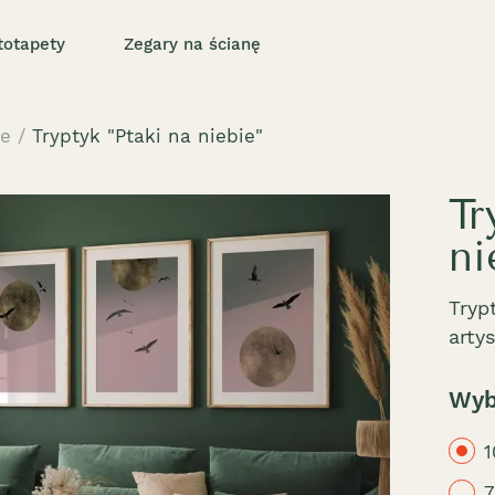
totapety
Zegary na ścianę
ne
/
Tryptyk "Ptaki na niebie"
Tr
ni
Tryp
arty
Wyb
1
7