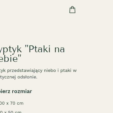
yptyk "Ptaki na
ebie"
tyk przedstawiający niebo i ptaki w
stycznej odsłonie.
ierz rozmiar
00 x 70 cm
0 x 50 cm