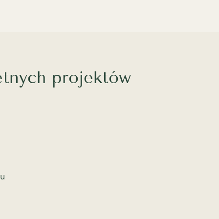
etnych projektów
1
eu