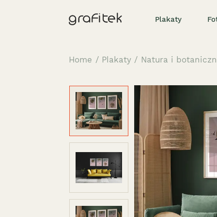
Plakaty
Fo
Home
/
Plakaty
/
Natura i botanicz