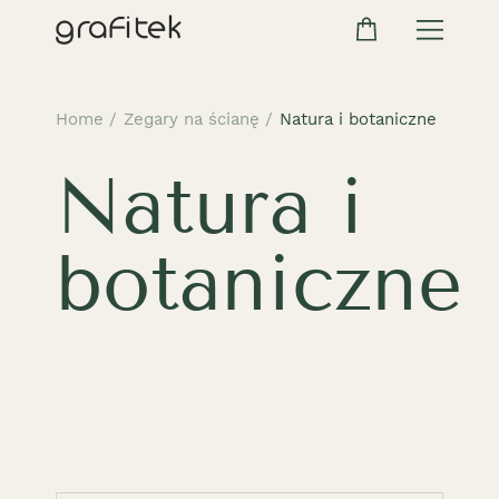
Home
/
Zegary na ścianę
/
Natura i botaniczne
Natura i
botaniczne