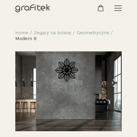
Home
/
Zegary na ścianę
/
Geometryczne
/
Modern 9