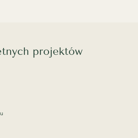
etnych projektów
1
eu