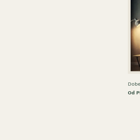
Dob
Od P