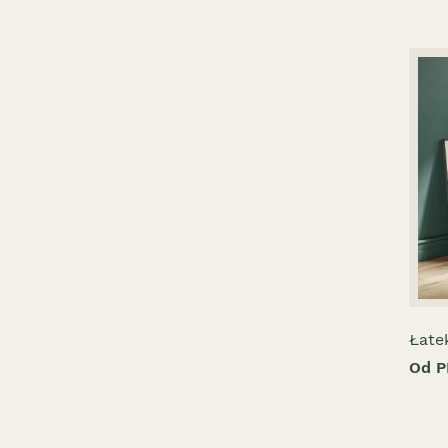
Łate
Od P