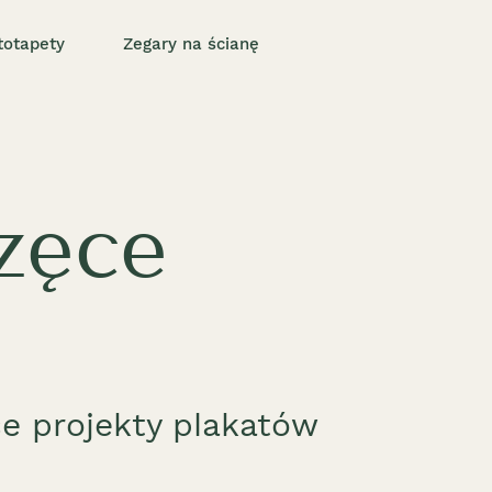
totapety
Zegary na ścianę
zęce
e projekty plakatów