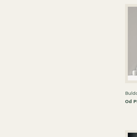
Buld
Od P