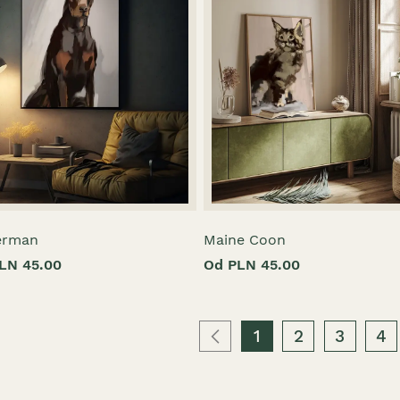
erman
Maine Coon
LN 45.00
Od PLN 45.00
1
2
3
4